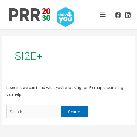
Skip
Search
Main
to
for:
Menu
content
SI2E+
It seems we can’t find what you’re looking for. Perhaps searching
can help.