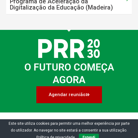
Programa de Aceleração da
Digitalização da Educação (Madeira)
O FUTURO COMEÇA
AGORA
Agendar reunião
Copyright © 2026 | PRR 2030 | PRR SITE | Todos os direitos reservados | Powered by
Este site utiliza cookies para permitir uma melhor experiência por parte
Inov4you |
Política de Privacidade e Proteção de Dados
do utilizador. Ao navegar no site estará a consentir a sua utilização.
Política de privacidade
Entendi